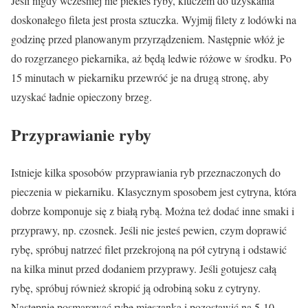
Jeśli nigdy wcześniej nie piekłeś ryby, kluczem do uzyskania
doskonałego fileta jest prosta sztuczka. Wyjmij filety z lodówki na
godzinę przed planowanym przyrządzeniem. Następnie włóż je
do rozgrzanego piekarnika, aż będą ledwie różowe w środku. Po
15 minutach w piekarniku przewróć je na drugą stronę, aby
uzyskać ładnie opieczony brzeg.
Przyprawianie ryby
Istnieje kilka sposobów przyprawiania ryb przeznaczonych do
pieczenia w piekarniku. Klasycznym sposobem jest cytryna, która
dobrze komponuje się z białą rybą. Można też dodać inne smaki i
przyprawy, np. czosnek. Jeśli nie jesteś pewien, czym doprawić
rybę, spróbuj natrzeć filet przekrojoną na pół cytryną i odstawić
na kilka minut przed dodaniem przyprawy. Jeśli gotujesz całą
rybę, spróbuj również skropić ją odrobiną soku z cytryny.
Następnie posmarować rybę mieszanką i pozostawić na 5-10