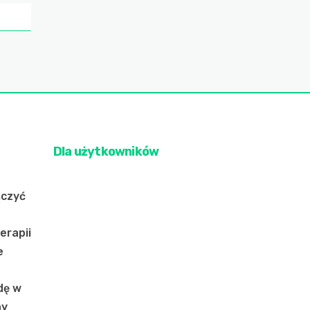
Dla użytkowników
ączyć
erapii
e
dę w
ny