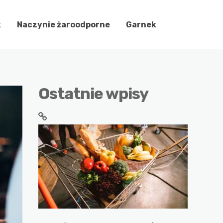
k
Naczynie żaroodporne
Garnek
Ostatnie wpisy