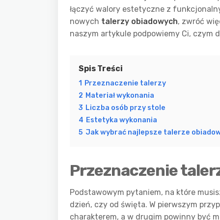
łączyć walory estetyczne z funkcjonalny
nowych
talerzy obiadowych
, zwróć wi
naszym artykule podpowiemy Ci, czym d
Spis Treści
1
Przeznaczenie talerzy
2
Materiał wykonania
3
Liczba osób przy stole
4
Estetyka wykonania
5
Jak wybrać najlepsze talerze obiad
Przeznaczenie taler
Podstawowym pytaniem, na które musisz s
dzień, czy od święta. W pierwszym prz
charakterem, a w drugim powinny być mo