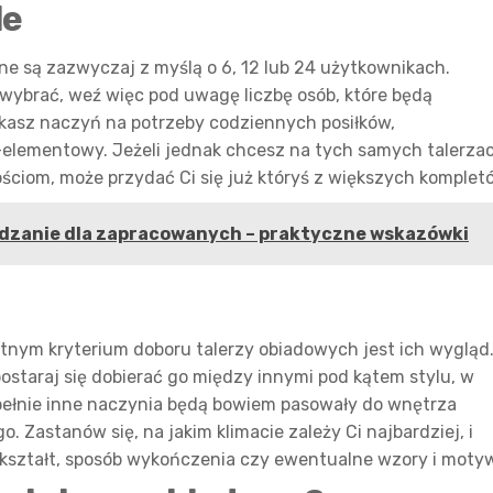
le
 są zazwyczaj z myślą o 6, 12 lub 24 użytkownikach.
 wybrać, weź więc pod uwagę liczbę osób, które będą
ukasz naczyń na potrzeby codziennych posiłków,
elementowy. Jeżeli jednak chcesz na tych samych talerza
iom, może przydać Ci się już któryś z większych komplet
zanie dla zapracowanych – praktyczne wskazówki
otnym kryterium doboru talerzy obiadowych jest ich wygląd
postaraj się dobierać go między innymi pod kątem stylu, w
upełnie inne naczynia będą bowiem pasowały do wnętrza
 Zastanów się, na jakim klimacie zależy Ci najbardziej, i
h kształt, sposób wykończenia czy ewentualne wzory i moty