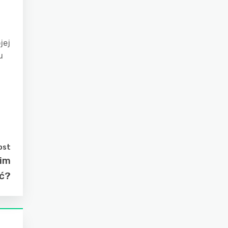
jej
u
ost
nim
ić?