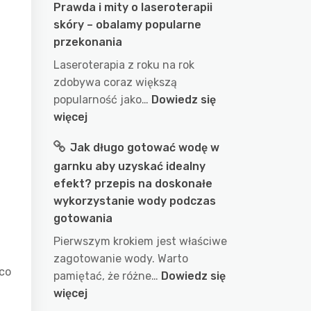
Prawda i mity o laseroterapii
skóry – obalamy popularne
przekonania
Laseroterapia z roku na rok
zdobywa coraz większą
popularność jako…
Dowiedz się
:
więcej
Prawda
Jak długo gotować wodę w
i
garnku aby uzyskać idealny
mity
efekt? przepis na doskonałe
o
wykorzystanie wody podczas
laseroterapii
gotowania
skóry
–
Pierwszym krokiem jest właściwe
obalamy
zagotowanie wody. Warto
 co
popularne
pamiętać, że różne…
Dowiedz się
przekonania
:
więcej
Jak