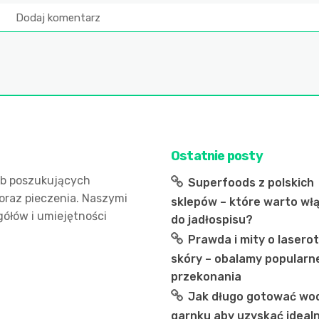
Ostatnie posty
sób poszukujących
Superfoods z polskich
oraz pieczenia. Naszymi
sklepów – które warto wł
ółów i umiejętności
do jadłospisu?
Prawda i mity o laserot
skóry – obalamy popularn
przekonania
Jak długo gotować wo
garnku aby uzyskać ideal