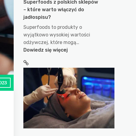
Superfoods z polskich sklepów
– które warto włączyć do
jadłospisu?
Superfoods to produkty o
wyjątkowo wysokiej wartości
odżywczej, które mogą…
:
Dowiedz się więcej
Superfoods
z
polskich
sklepów
023
–
które
warto
włączyć
do
jadłospisu?