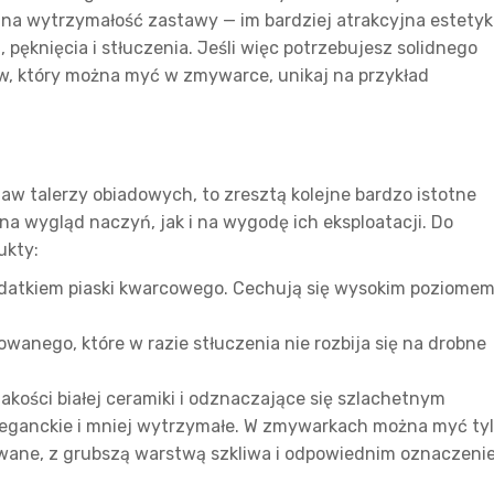
na wytrzymałość zastawy — im bardziej atrakcyjna estetyk
pęknięcia i stłuczenia. Jeśli więc potrzebujesz solidnego
w, który można myć w zmywarce, unikaj na przykład
aw talerzy obiadowych, to zresztą kolejne bardzo istotne
a wygląd naczyń, jak i na wygodę ich eksploatacji. Do
ukty:
datkiem piaski kwarcowego. Cechują się wysokim poziome
wanego, które w razie stłuczenia nie rozbija się na drobne
kości białej ceramiki i odznaczające się szlachetnym
eleganckie i mniej wytrzymałe. W zmywarkach można myć ty
owane, z grubszą warstwą szkliwa i odpowiednim oznaczeni