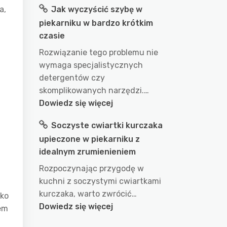
a,
Jak wyczyścić szybę w
długo
piekarniku w bardzo krótkim
gotować
czasie
wodę
w
Rozwiązanie tego problemu nie
garnku
wymaga specjalistycznych
aby
detergentów czy
uzyskać
skomplikowanych narzędzi.…
idealny
:
Dowiedz się więcej
efekt?
Jak
Soczyste cwiartki kurczaka
przepis
wyczyścić
m
na
upieczone w piekarniku z
szybę
doskonałe
idealnym zrumienieniem
w
wykorzystanie
piekarniku
Rozpoczynając przygodę w
wody
w
kuchni z soczystymi cwiartkami
podczas
bardzo
kurczaka, warto zwrócić…
lko
gotowania
krótkim
:
Dowiedz się więcej
em
czasie
Soczyste