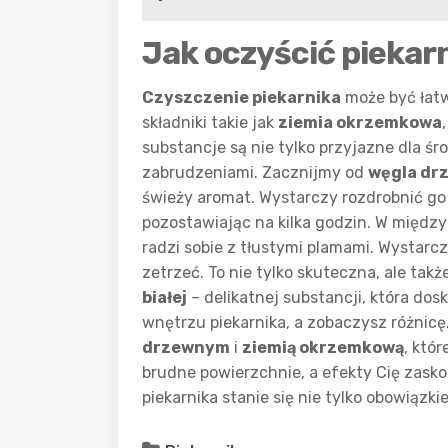
Jak oczyścić piekar
Czyszczenie piekarnika
może być łatwi
składniki takie jak
ziemia okrzemkowa
substancje są nie tylko przyjazne dla śro
zabrudzeniami. Zacznijmy od
węgla dr
świeży aromat. Wystarczy rozdrobnić go 
pozostawiając na kilka godzin. W między
radzi sobie z tłustymi plamami. Wystarc
zetrzeć. To nie tylko skuteczna, ale ta
białej
– delikatnej substancji, która dosk
wnętrzu piekarnika, a zobaczysz różnic
drzewnym
i
ziemią okrzemkową
, któ
brudne powierzchnie, a efekty Cię zasko
piekarnika stanie się nie tylko obowiązk