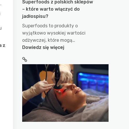
Superfoods z polskich sklepów
.
– które warto włączyć do
i
jadłospisu?
Superfoods to produkty o
u
wyjątkowo wysokiej wartości
odżywczej, które mogą…
a z
:
Dowiedz się więcej
Superfoods
z
polskich
sklepów
–
które
warto
włączyć
do
jadłospisu?