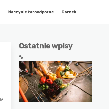
k
Naczynie żaroodporne
Garnek
Ostatnie wpisy
dź