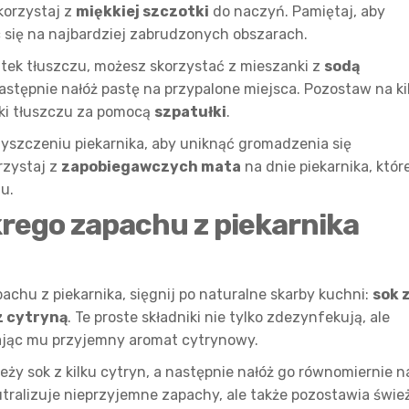
korzystaj z
miękkiej szczotki
do naczyń. Pamiętaj, aby
się na najbardziej zabrudzonych obszarach.
tek tłuszczu, możesz skorzystać z mieszanki z
sodą
następnie nałóż pastę na przypalone miejsca. Pozostaw na ki
tki tłuszczu za pomocą
szpatułki
.
yszczeniu piekarnika, aby uniknąć gromadzenia się
rzystaj z
zapobiegawczych mata
na dnie piekarnika, któr
u.
krego zapachu z piekarnika
achu z piekarnika, sięgnij po naturalne skarby kuchni:
sok 
z cytryną
. Te proste składniki nie tylko zdezynfekują, ale
dając mu przyjemny aromat cytrynowy.
ieży sok z kilku cytryn, a następnie nałóż go równomiernie n
eutralizuje nieprzyjemne zapachy, ale także pozostawia świe