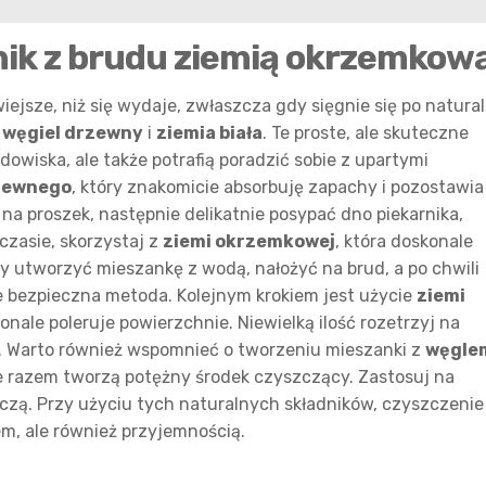
nik z brudu ziemią okrzemkow
ejsze, niż się wydaje, zwłaszcza gdy sięgnie się po natura
,
węgiel drzewny
i
ziemia biała
. Te proste, ale skuteczne
dowiska, ale także potrafią poradzić sobie z upartymi
zewnego
, który znakomicie absorbuję zapachy i pozostawia
na proszek, następnie delikatnie posypać dno piekarnika,
czasie, skorzystaj z
ziemi okrzemkowej
, która doskonale
zy utworzyć mieszankę z wodą, nałożyć na brud, a po chwili
kże bezpieczna metoda. Kolejnym krokiem jest użycie
ziemi
onale poleruje powierzchnie. Niewielką ilość rozetrzyj na
ę. Warto również wspomnieć o tworzeniu mieszanki z
węgle
re razem tworzą potężny środek czyszczący. Zastosuj na
czą. Przy użyciu tych naturalnych składników, czyszczenie
iem, ale również przyjemnością.