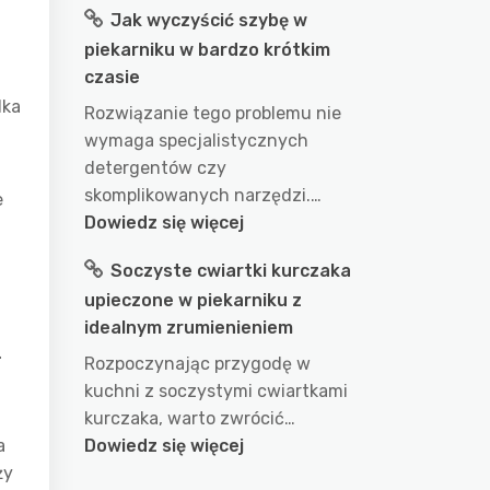
Jak wyczyścić szybę w
długo
piekarniku w bardzo krótkim
gotować
czasie
wodę
lka
w
Rozwiązanie tego problemu nie
garnku
wymaga specjalistycznych
aby
detergentów czy
uzyskać
skomplikowanych narzędzi.…
e
idealny
:
Dowiedz się więcej
efekt?
Jak
Soczyste cwiartki kurczaka
przepis
wyczyścić
na
upieczone w piekarniku z
szybę
doskonałe
idealnym zrumienieniem
w
z
wykorzystanie
piekarniku
Rozpoczynając przygodę w
wody
w
kuchni z soczystymi cwiartkami
podczas
bardzo
kurczaka, warto zwrócić…
gotowania
krótkim
:
a
Dowiedz się więcej
czasie
Soczyste
ży