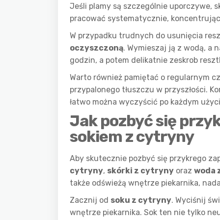
Jeśli plamy są szczególnie uporczywe, s
pracować systematycznie, koncentrując 
W przypadku trudnych do usunięcia resz
oczyszczoną
. Wymieszaj ją z wodą, a 
godzin, a potem delikatnie zeskrob resz
Warto również pamiętać o regularnym cz
przypalonego tłuszczu w przyszłości. Ko
łatwo można wyczyścić po każdym użyci
Jak pozbyć się przy
sokiem z cytryny
Aby skutecznie pozbyć się przykrego zap
cytryny
,
skórki z cytryny
oraz
woda 
także odświeżą wnętrze piekarnika, na
Zacznij od
soku z cytryny
. Wyciśnij św
wnętrze piekarnika. Sok ten nie tylko n