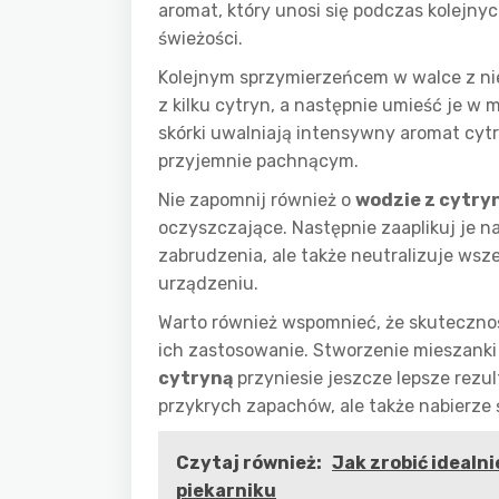
aromat, który unosi się podczas kolejny
świeżości.
Kolejnym sprzymierzeńcem w walce z n
z kilku cytryn, a następnie umieść je 
skórki uwalniają intensywny aromat cytr
przyjemnie pachnącym.
Nie zapomnij również o
wodzie z cytry
oczyszczające. Następnie zaaplikuj je n
zabrudzenia, ale także neutralizuje wsz
urządzeniu.
Warto również wspomnieć, że skuteczn
ich zastosowanie. Stworzenie mieszanki
cytryną
przyniesie jeszcze lepsze rezult
przykrych zapachów, ale także nabierze ś
Czytaj również:
Jak zrobić ideal
piekarniku