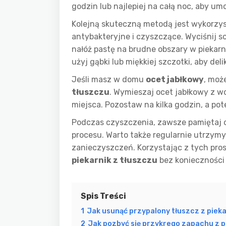
godzin lub najlepiej na całą noc, aby 
Kolejną skuteczną metodą jest wykorzy
antybakteryjne i czyszczące. Wyciśnij so
nałóż pastę na brudne obszary w piekarn
użyj gąbki lub miękkiej szczotki, aby del
Jeśli masz w domu
ocet jabłkowy
, moż
tłuszczu
. Wymieszaj ocet jabłkowy z wo
miejsca. Pozostaw na kilka godzin, a po
Podczas czyszczenia, zawsze pamiętaj o
procesu. Warto także regularnie utrzym
zanieczyszczeń. Korzystając z tych pro
piekarnik z tłuszczu
bez konieczności 
Spis Treści
1
Jak usunąć przypalony tłuszcz z piek
2
Jak pozbyć się przykrego zapachu z p