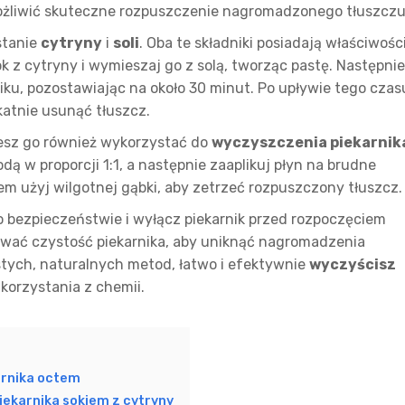
umożliwić skuteczne rozpuszczenie nagromadzonego tłuszczu
stanie
cytryny
i
soli
. Oba te składniki posiadają właściwośc
k z cytryny i wymieszaj go z solą, tworząc pastę. Następnie
iku, pozostawiając na około 30 minut. Po upływie tego czas
ikatnie usunąć tłuszcz.
esz go również wykorzystać do
wyczyszczenia piekarnik
dą w proporcji 1:1, a następnie zaaplikuj płyn na brudne
tem użyj wilgotnej gąbki, aby zetrzeć rozpuszczony tłuszcz.
 bezpieczeństwie i wyłącz piekarnik przed rozpoczęciem
ywać czystość piekarnika, aby uniknąć nagromadzenia
stych, naturalnych metod, łatwo i efektywnie
wyczyścisz
korzystania z chemii.
arnika octem
iekarnika sokiem z cytryny