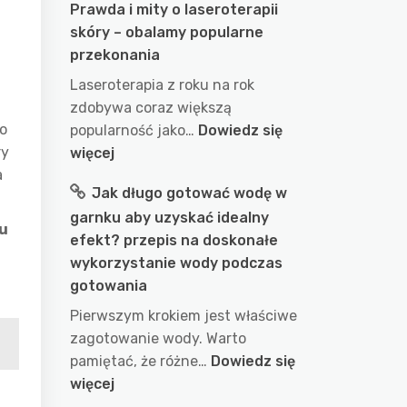
Prawda i mity o laseroterapii
skóry – obalamy popularne
przekonania
Laseroterapia z roku na rok
zdobywa coraz większą
to
popularność jako…
Dowiedz się
ry
:
więcej
a
Prawda
Jak długo gotować wodę w
i
garnku aby uzyskać idealny
mity
u
efekt? przepis na doskonałe
o
wykorzystanie wody podczas
laseroterapii
gotowania
skóry
–
Pierwszym krokiem jest właściwe
obalamy
zagotowanie wody. Warto
popularne
pamiętać, że różne…
Dowiedz się
przekonania
:
więcej
Jak