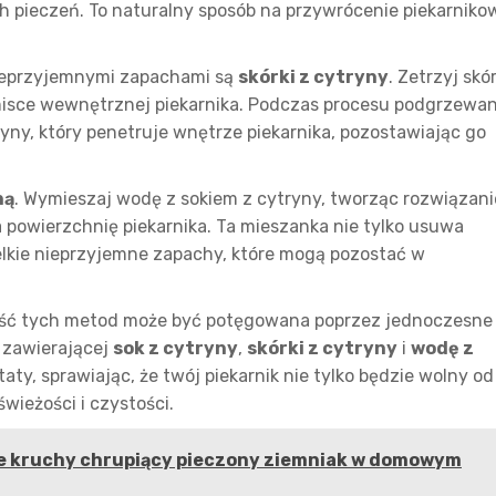
ch pieczeń. To naturalny sposób na przywrócenie piekarniko
ieprzyjemnymi zapachami są
skórki z cytryny
. Zetrzyj skór
w misce wewnętrznej piekarnika. Podczas procesu podgrzewan
yny, który penetruje wnętrze piekarnika, pozostawiając go
ną
. Wymieszaj wodę z sokiem z cytryny, tworząc rozwiązani
a powierzchnię piekarnika. Ta mieszanka nie tylko usuwa
elkie nieprzyjemne zapachy, które mogą pozostać w
ość tych metod może być potęgowana poprzez jednoczesne
 zawierającej
sok z cytryny
,
skórki z cytryny
i
wodę z
aty, sprawiając, że twój piekarnik nie tylko będzie wolny od
wieżości i czystości.
nie kruchy chrupiący pieczony ziemniak w domowym