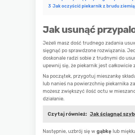
3
Jak oczyścić piekarnik z brudu ziem
Jak usunąć przypalo
Jeżeli masz dość trudnego zadania usuw
sięgnąć po sprawdzone rozwiązania. Je
doskonale radzi sobie z trudnymi do us
upewnij się, że piekarnik jest całkowic
Na początek, przygotuj mieszankę składa
lub nanieś na powierzchnię piekarnika 
możesz zwiększyć ilość octu w mieszanc
działanie.
Czytaj również:
Jak ściągnąć szyb
Następnie, uzbrój się w
gąbkę
lub mięk