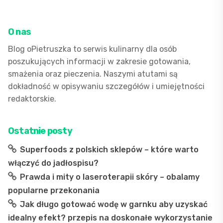
piekarniku
z
idealnym
O nas
zrumienieniem
Blog oPietruszka to serwis kulinarny dla osób
poszukujących informacji w zakresie gotowania,
smażenia oraz pieczenia. Naszymi atutami są
dokładność w opisywaniu szczegółów i umiejętności
redaktorskie.
Ostatnie posty
Superfoods z polskich sklepów – które warto
włączyć do jadłospisu?
Prawda i mity o laseroterapii skóry – obalamy
popularne przekonania
Jak długo gotować wodę w garnku aby uzyskać
idealny efekt? przepis na doskonałe wykorzystanie