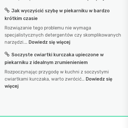
–
Jak
Jak wyczyścić szybę w piekarniku w bardzo
obalamy
długo
popularne
krótkim czasie
gotować
przekonania
wodę
Rozwiązanie tego problemu nie wymaga
w
specjalistycznych detergentów czy skomplikowanych
garnku
:
narzędzi.…
Dowiedz się więcej
aby
Jak
Soczyste cwiartki kurczaka upieczone w
uzyskać
wyczyścić
idealny
piekarniku z idealnym zrumienieniem
szybę
efekt?
w
Rozpoczynając przygodę w kuchni z soczystymi
przepis
piekarniku
cwiartkami kurczaka, warto zwrócić…
Dowiedz się
na
w
:
więcej
doskonałe
bardzo
Soczyste
wykorzyst
krótkim
cwiartki
wody
czasie
kurczaka
podczas
upieczone
gotowani
w