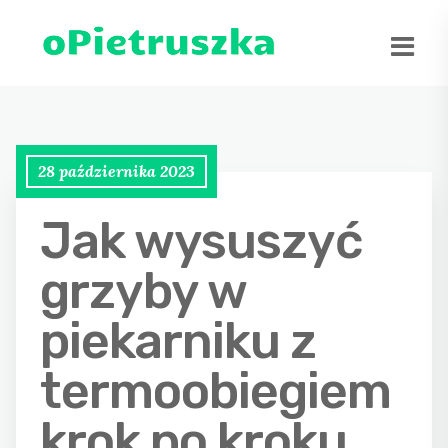
28 października 2023
Jak wysuszyć
grzyby w
piekarniku z
termoobiegiem
krok po kroku