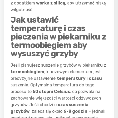
z dodatkiem
worka z silicą
, aby utrzymać niską
wilgotność.
Jak ustawić
temperaturę i czas
pieczenia w piekarniku z
termoobiegiem aby
wysuszyć grzyby
Jeśli planujesz suszenie grzybów w piekarniku z
termoobiegiem
, kluczowym elementem jest
precyzyjne ustawienie
temperatury
i
czasu
suszenia. Optymalna temperatura do tego
procesu to
50 stopni Celsius
, co pozwala na
zachowanie większości wartości odżywczych
grzybów. Jeśli chodzi o
czas suszenia
grzybów
, zaleca się około
6-8 godzin
– jednak
monitoruj proces, aby uniknąć przesuszenia.