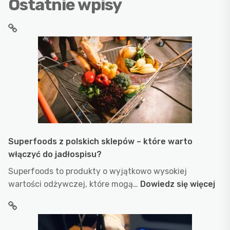
Ostatnie wpisy
Superfoods z polskich sklepów – które warto
włączyć do jadłospisu?
Superfoods to produkty o wyjątkowo wysokiej
:
wartości odżywczej, które mogą…
Dowiedz się więcej
Sup
z
pol