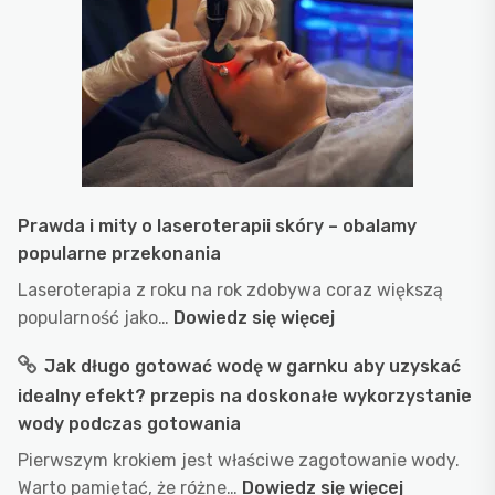
skl
–
któ
war
włą
do
jad
Prawda i mity o laseroterapii skóry – obalamy
popularne przekonania
Laseroterapia z roku na rok zdobywa coraz większą
:
popularność jako…
Dowiedz się więcej
Prawda
Jak długo gotować wodę w garnku aby uzyskać
i
idealny efekt? przepis na doskonałe wykorzystanie
mity
wody podczas gotowania
o
laseroterapii
Pierwszym krokiem jest właściwe zagotowanie wody.
skóry
:
Warto pamiętać, że różne…
Dowiedz się więcej